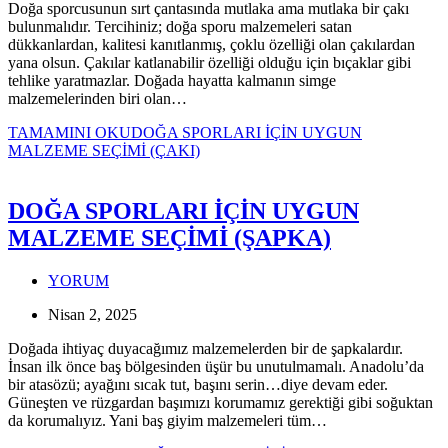
Doğa sporcusunun sırt çantasında mutlaka ama mutlaka bir çakı
bulunmalıdır. Tercihiniz; doğa sporu malzemeleri satan
dükkanlardan, kalitesi kanıtlanmış, çoklu özelliği olan çakılardan
yana olsun. Çakılar katlanabilir özelliği olduğu için bıçaklar gibi
tehlike yaratmazlar. Doğada hayatta kalmanın simge
malzemelerinden biri olan…
TAMAMINI OKU
DOĞA SPORLARI İÇİN UYGUN
MALZEME SEÇİMİ (ÇAKI)
DOĞA SPORLARI İÇİN UYGUN
MALZEME SEÇİMİ (ŞAPKA)
YORUM
Nisan 2, 2025
Doğada ihtiyaç duyacağımız malzemelerden bir de şapkalardır.
İnsan ilk önce baş bölgesinden üşür bu unutulmamalı. Anadolu’da
bir atasözü; ayağını sıcak tut, başını serin…diye devam eder.
Güneşten ve rüzgardan başımızı korumamız gerektiği gibi soğuktan
da korumalıyız. Yani baş giyim malzemeleri tüm…