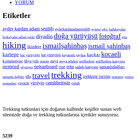
YORUM
Etiketler
ayder kardan adam şenliği
ayderkardanadamşenliği
aytepe
ağrı
ballıkayalar
doğa yürüyüşü
fotoğraf
diyadin
beşkayalar tabiat parkı
güz
hiking
ismailşahinbaş
ismail şahinbaş
ikizdere
kocaeli
kartepe
kaçkar
kar yürüyüşü
kar yürüyüğü
kayaüstü yaylası
kommagene
likya yolu
meya
marsis
meya şelalesi
müflizdere
müflizdere kanyonu
nemrud
petranboard
rota
rize
samanlıdağları
sadağı kanyonu
olympos
trekking
travel
trekking turizm
tilki
samanlı dağları
tırmanış
yenice
çamlıhemşin
yürüyüş
yuvacık
çoruh
ormanları
Trekking tutkunları için doğanın kalbinde keşifler sunan web
sitemizde doğa ve trekking tutkunlarına içerikler sunuyoruz.
5239