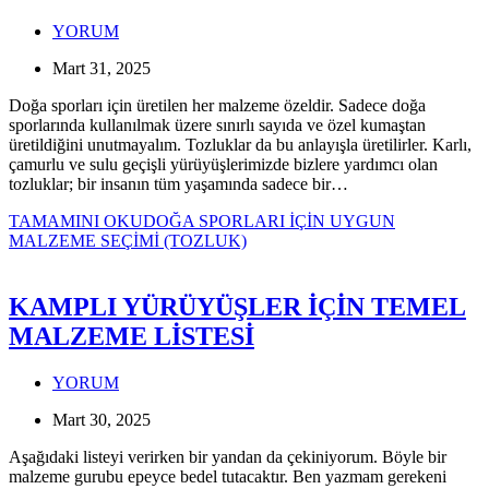
YORUM
Mart 31, 2025
Doğa sporları için üretilen her malzeme özeldir. Sadece doğa
sporlarında kullanılmak üzere sınırlı sayıda ve özel kumaştan
üretildiğini unutmayalım. Tozluklar da bu anlayışla üretilirler. Karlı,
çamurlu ve sulu geçişli yürüyüşlerimizde bizlere yardımcı olan
tozluklar; bir insanın tüm yaşamında sadece bir…
TAMAMINI OKU
DOĞA SPORLARI İÇİN UYGUN
MALZEME SEÇİMİ (TOZLUK)
KAMPLI YÜRÜYÜŞLER İÇİN TEMEL
MALZEME LİSTESİ
YORUM
Mart 30, 2025
Aşağıdaki listeyi verirken bir yandan da çekiniyorum. Böyle bir
malzeme gurubu epeyce bedel tutacaktır. Ben yazmam gerekeni