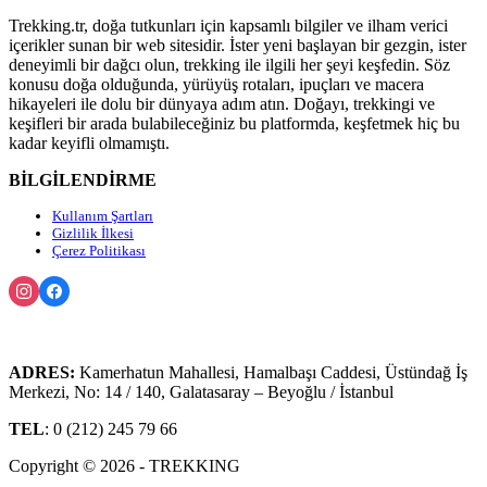
Trekking.tr, doğa tutkunları için kapsamlı bilgiler ve ilham verici
içerikler sunan bir web sitesidir. İster yeni başlayan bir gezgin, ister
deneyimli bir dağcı olun, trekking ile ilgili her şeyi keşfedin. Söz
konusu doğa olduğunda, yürüyüş rotaları, ipuçları ve macera
hikayeleri ile dolu bir dünyaya adım atın. Doğayı, trekkingi ve
keşifleri bir arada bulabileceğiniz bu platformda, keşfetmek hiç bu
kadar keyifli olmamıştı.
BİLGİLENDİRME
Kullanım Şartları
Gizlilik İlkesi
Çerez Politikası
ADRES:
Kamerhatun Mahallesi, Hamalbaşı Caddesi, Üstündağ İş
Merkezi, No: 14 / 140, Galatasaray – Beyoğlu / İstanbul
TEL
: 0 (212) 245 79 66
Copyright © 2026 - TREKKING