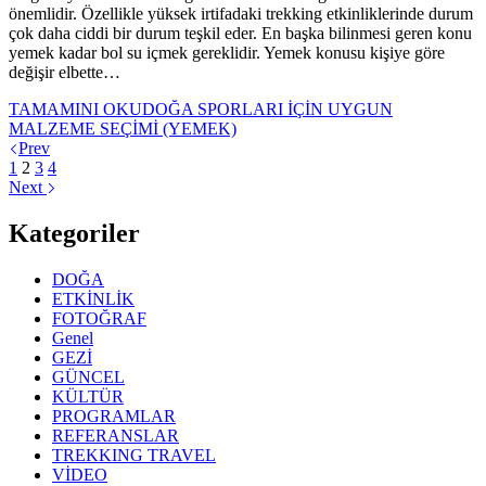
önemlidir. Özellikle yüksek irtifadaki trekking etkinliklerinde durum
çok daha ciddi bir durum teşkil eder. En başka bilinmesi geren konu
yemek kadar bol su içmek gereklidir. Yemek konusu kişiye göre
değişir elbette…
TAMAMINI OKU
DOĞA SPORLARI İÇİN UYGUN
MALZEME SEÇİMİ (YEMEK)
Prev
1
2
3
4
Next
Kategoriler
DOĞA
ETKİNLİK
FOTOĞRAF
Genel
GEZİ
GÜNCEL
KÜLTÜR
PROGRAMLAR
REFERANSLAR
TREKKING TRAVEL
VİDEO