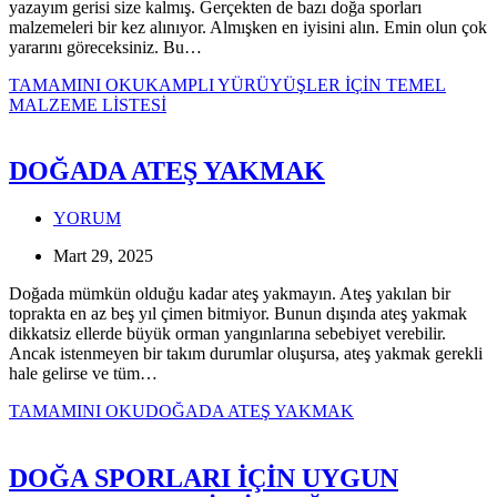
yazayım gerisi size kalmış. Gerçekten de bazı doğa sporları
malzemeleri bir kez alınıyor. Almışken en iyisini alın. Emin olun çok
yararını göreceksiniz. Bu…
TAMAMINI OKU
KAMPLI YÜRÜYÜŞLER İÇİN TEMEL
MALZEME LİSTESİ
DOĞADA ATEŞ YAKMAK
YORUM
Mart 29, 2025
Doğada mümkün olduğu kadar ateş yakmayın. Ateş yakılan bir
toprakta en az beş yıl çimen bitmiyor. Bunun dışında ateş yakmak
dikkatsiz ellerde büyük orman yangınlarına sebebiyet verebilir.
Ancak istenmeyen bir takım durumlar oluşursa, ateş yakmak gerekli
hale gelirse ve tüm…
TAMAMINI OKU
DOĞADA ATEŞ YAKMAK
DOĞA SPORLARI İÇİN UYGUN