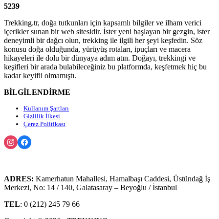
5239
Trekking.tr, doğa tutkunları için kapsamlı bilgiler ve ilham verici
içerikler sunan bir web sitesidir. İster yeni başlayan bir gezgin, ister
deneyimli bir dağcı olun, trekking ile ilgili her şeyi keşfedin. Söz
konusu doğa olduğunda, yürüyüş rotaları, ipuçları ve macera
hikayeleri ile dolu bir dünyaya adım atın. Doğayı, trekkingi ve
keşifleri bir arada bulabileceğiniz bu platformda, keşfetmek hiç bu
kadar keyifli olmamıştı.
BİLGİLENDİRME
Kullanım Şartları
Gizlilik İlkesi
Çerez Politikası
ADRES:
Kamerhatun Mahallesi, Hamalbaşı Caddesi, Üstündağ İş
Merkezi, No: 14 / 140, Galatasaray – Beyoğlu / İstanbul
TEL
: 0 (212) 245 79 66