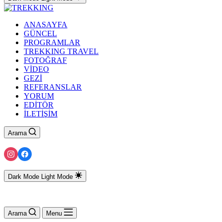
ANASAYFA
GÜNCEL
PROGRAMLAR
TREKKING TRAVEL
FOTOĞRAF
VİDEO
GEZİ
REFERANSLAR
YORUM
EDİTÖR
İLETİŞİM
Arama
Dark Mode
Light Mode
Arama
Menu