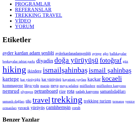
PROGRAMLAR
REFERANSLAR
TREKKING TRAVEL
VİDEO
YORUM
Etiketler
ayder kardan adam şenliği
ayderkardanadamşenliği
aytepe
ağrı
ballıkayalar
doğa yürüyüşü
fotoğraf
diyadin
beşkayalar tabiat parkı
güz
hiking
ismailşahinbaş
ismail şahinbaş
ikizdere
kocaeli
kartepe
kaçkar
kar yürüyüşü
kar yürüyüğü
kayaüstü yaylası
kommagene
likya yolu
meya
marsis
meya şelalesi
müflizdere
müflizdere kanyonu
nemrud
petranboard
rota
rize
samanlıdağları
sadağı kanyonu
olympos
trekking
travel
trekking turizm
tilki
samanlı dağları
tırmanış
yenice
çamlıhemşin
yürüyüş
yuvacık
çoruh
ormanları
Benzer Yazılar