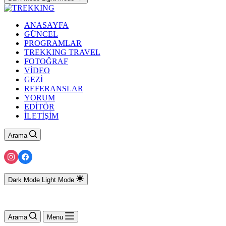
ANASAYFA
GÜNCEL
PROGRAMLAR
TREKKING TRAVEL
FOTOĞRAF
VİDEO
GEZİ
REFERANSLAR
YORUM
EDİTÖR
İLETİŞİM
Arama
Dark Mode
Light Mode
Arama
Menu