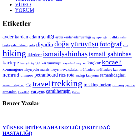
VİDEO
YORUM
Etiketler
ayder kardan adam şenliği
ayderkardanadamşenliği
aytepe
ağrı
ballıkayalar
doğa yürüyüşü
fotoğraf
diyadin
beşkayalar tabiat parkı
güz
hiking
ismailşahinbaş
ismail şahinbaş
ikizdere
kocaeli
kartepe
kaçkar
kar yürüyüşü
kar yürüyüğü
kayaüstü yaylası
kommagene
likya yolu
meya
marsis
meya şelalesi
müflizdere
müflizdere kanyonu
nemrud
petranboard
rota
rize
samanlıdağları
sadağı kanyonu
olympos
trekking
travel
trekking turizm
tilki
samanlı dağları
tırmanış
yenice
çamlıhemşin
yürüyüş
yuvacık
çoruh
ormanları
Benzer Yazılar
YÜKSEK İRTİFA RAHATSIZLIĞI (AKUT DAĞ
HASTALIĞI)