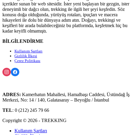
içerikler sunan bir web sitesidir. İster yeni başlayan bir gezgin, ister
deneyimli bir dağcı olun, trekking ile ilgili her şeyi keşfedin. Söz
konusu doğa olduğunda, yürüyüş rotaları, ipuçları ve macera
hikayeleri ile dolu bir dünyaya adım atın. Doğayı, trekkingi ve
keşifleri bir arada bulabileceğiniz bu platformda, keşfetmek hiç bu
kadar keyifli olmamıştı.
BİLGİLENDİRME
Kullanım Şartları
Gizlilik İlkesi
Çerez Politikası
ADRES:
Kamerhatun Mahallesi, Hamalbaşı Caddesi, Üstündağ İş
Merkezi, No: 14 / 140, Galatasaray – Beyoğlu / İstanbul
TEL
: 0 (212) 245 79 66
Copyright © 2026 - TREKKING
Kullanım Şartları