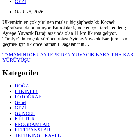
GEZİ
Ocak 25, 2026
Ülkemizin en çok yürünen rotaları hiç şüphesiz ki; Kocaeli
coğrafyasında bulunuyor. Bu rotalar içinde en çok tercih edileni;
Aytepe-Yuvacık Barajı arasında olan 11 km’lik rota geliyor.
Türkiye’nin en çok yürünen rotası Aytepe-Yuvacık Barajı rotasını
geçmek için ilk önce Samanlı Dağaları’nın…
TAMAMINI OKU
AYTEPE’DEN YUVACIK BARAJI’NA KAR
YÜRÜYÜŞÜ
Kategoriler
DOĞA
ETKİNLİK
FOTOĞRAF
Genel
GEZİ
GÜNCEL
KÜLTÜR
PROGRAMLAR
REFERANSLAR
TREKKING TRAVEL