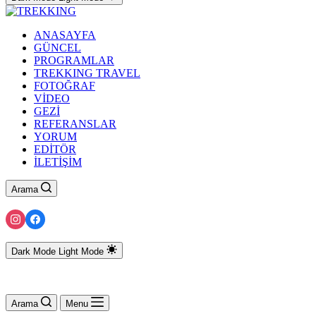
ANASAYFA
GÜNCEL
PROGRAMLAR
TREKKING TRAVEL
FOTOĞRAF
VİDEO
GEZİ
REFERANSLAR
YORUM
EDİTÖR
İLETİŞİM
Arama
Dark Mode
Light Mode
Arama
Menu