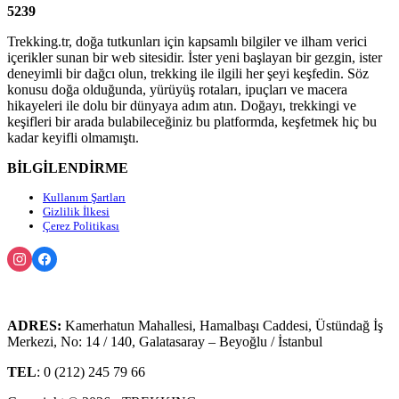
5239
Trekking.tr, doğa tutkunları için kapsamlı bilgiler ve ilham verici
içerikler sunan bir web sitesidir. İster yeni başlayan bir gezgin, ister
deneyimli bir dağcı olun, trekking ile ilgili her şeyi keşfedin. Söz
konusu doğa olduğunda, yürüyüş rotaları, ipuçları ve macera
hikayeleri ile dolu bir dünyaya adım atın. Doğayı, trekkingi ve
keşifleri bir arada bulabileceğiniz bu platformda, keşfetmek hiç bu
kadar keyifli olmamıştı.
BİLGİLENDİRME
Kullanım Şartları
Gizlilik İlkesi
Çerez Politikası
ADRES:
Kamerhatun Mahallesi, Hamalbaşı Caddesi, Üstündağ İş
Merkezi, No: 14 / 140, Galatasaray – Beyoğlu / İstanbul
TEL
: 0 (212) 245 79 66