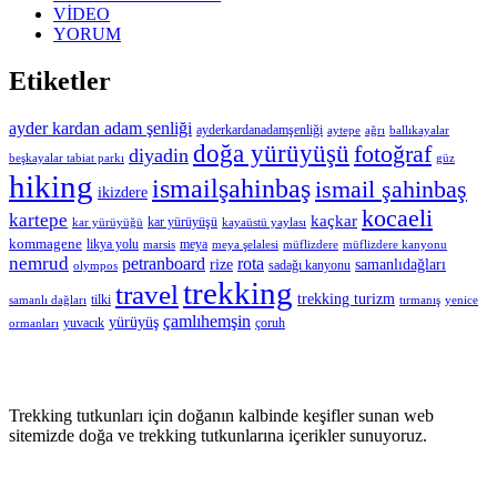
VİDEO
YORUM
Etiketler
ayder kardan adam şenliği
ayderkardanadamşenliği
aytepe
ağrı
ballıkayalar
doğa yürüyüşü
fotoğraf
diyadin
beşkayalar tabiat parkı
güz
hiking
ismailşahinbaş
ismail şahinbaş
ikizdere
kocaeli
kartepe
kaçkar
kar yürüyüşü
kar yürüyüğü
kayaüstü yaylası
kommagene
likya yolu
meya
marsis
meya şelalesi
müflizdere
müflizdere kanyonu
nemrud
petranboard
rota
rize
samanlıdağları
sadağı kanyonu
olympos
trekking
travel
trekking turizm
tilki
samanlı dağları
tırmanış
yenice
çamlıhemşin
yürüyüş
yuvacık
çoruh
ormanları
Trekking tutkunları için doğanın kalbinde keşifler sunan web
sitemizde doğa ve trekking tutkunlarına içerikler sunuyoruz.