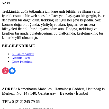
5239
Trekking.tr, doğa tutkunları için kapsamlı bilgiler ve ilham verici
içerikler sunan bir web sitesidir. İster yeni başlayan bir gezgin, ister
deneyimli bir dağcı olun, trekking ile ilgili her şeyi keşfedin. Söz
konusu doğa olduğunda, yürüyüş rotaları, ipuçları ve macera
hikayeleri ile dolu bir dünyaya adım atın. Doğayı, trekkingi ve
keşifleri bir arada bulabileceğiniz bu platformda, keşfetmek hiç bu
kadar keyifli olmamıştı.
BİLGİLENDİRME
Kullanım Şartları
Gizlilik İlkesi
Çerez Politikası
ADRES:
Kamerhatun Mahallesi, Hamalbaşı Caddesi, Üstündağ İş
Merkezi, No: 14 / 140, Galatasaray – Beyoğlu / İstanbul
TEL
: 0 (212) 245 79 66