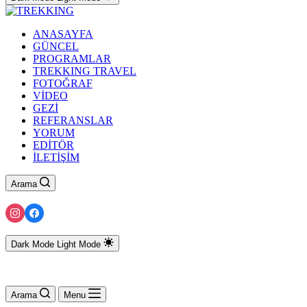
ANASAYFA
GÜNCEL
PROGRAMLAR
TREKKING TRAVEL
FOTOĞRAF
VİDEO
GEZİ
REFERANSLAR
YORUM
EDİTÖR
İLETİŞİM
Arama
Dark Mode
Light Mode
Arama
Menu