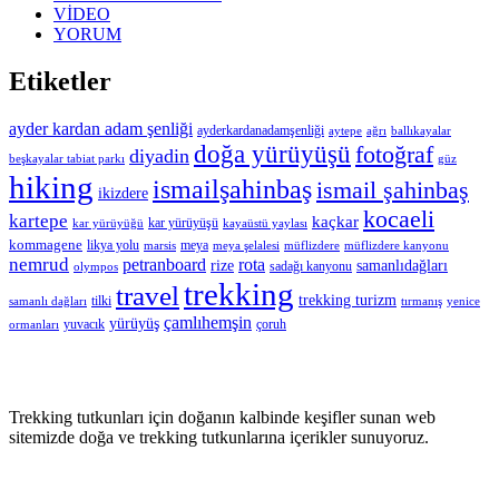
VİDEO
YORUM
Etiketler
ayder kardan adam şenliği
ayderkardanadamşenliği
aytepe
ağrı
ballıkayalar
doğa yürüyüşü
fotoğraf
diyadin
beşkayalar tabiat parkı
güz
hiking
ismailşahinbaş
ismail şahinbaş
ikizdere
kocaeli
kartepe
kaçkar
kar yürüyüşü
kar yürüyüğü
kayaüstü yaylası
kommagene
likya yolu
meya
marsis
meya şelalesi
müflizdere
müflizdere kanyonu
nemrud
petranboard
rota
rize
samanlıdağları
sadağı kanyonu
olympos
trekking
travel
trekking turizm
tilki
samanlı dağları
tırmanış
yenice
çamlıhemşin
yürüyüş
yuvacık
çoruh
ormanları
Trekking tutkunları için doğanın kalbinde keşifler sunan web
sitemizde doğa ve trekking tutkunlarına içerikler sunuyoruz.