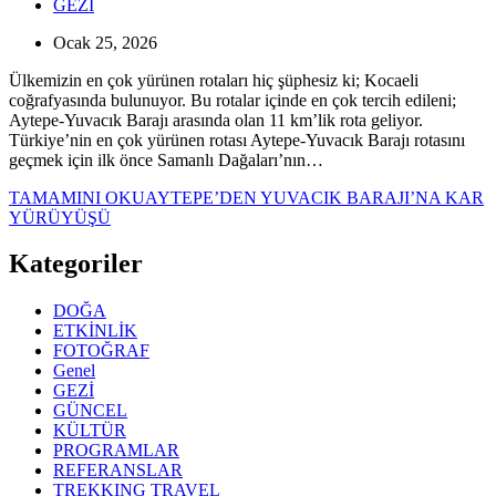
GEZİ
Ocak 25, 2026
Ülkemizin en çok yürünen rotaları hiç şüphesiz ki; Kocaeli
coğrafyasında bulunuyor. Bu rotalar içinde en çok tercih edileni;
Aytepe-Yuvacık Barajı arasında olan 11 km’lik rota geliyor.
Türkiye’nin en çok yürünen rotası Aytepe-Yuvacık Barajı rotasını
geçmek için ilk önce Samanlı Dağaları’nın…
TAMAMINI OKU
AYTEPE’DEN YUVACIK BARAJI’NA KAR
YÜRÜYÜŞÜ
Kategoriler
DOĞA
ETKİNLİK
FOTOĞRAF
Genel
GEZİ
GÜNCEL
KÜLTÜR
PROGRAMLAR
REFERANSLAR
TREKKING TRAVEL