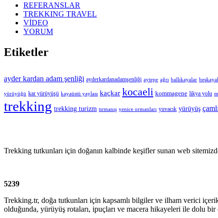
REFERANSLAR
TREKKING TRAVEL
VİDEO
YORUM
Etiketler
ayder kardan adam şenliği
ayderkardanadamşenliği
aytepe
ağrı
ballıkayalar
beşkayal
kocaeli
kaçkar
kommagene
kar yürüyüşü
likya yolu
yürüyüğü
kayaüstü yaylası
m
trekking
çaml
trekking turizm
yürüyüş
yuvacık
tırmanış
yenice ormanları
Trekking tutkunları için doğanın kalbinde keşifler sunan web sitemizd
5239
Trekking.tr, doğa tutkunları için kapsamlı bilgiler ve ilham verici içeri
olduğunda, yürüyüş rotaları, ipuçları ve macera hikayeleri ile dolu bir