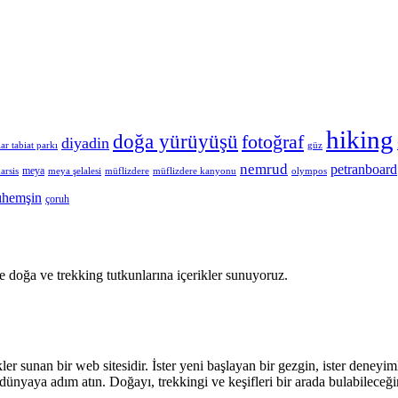
hiking
doğa yürüyüşü
fotoğraf
diyadin
ar tabiat parkı
güz
nemrud
petranboard
meya
arsis
meya şelalesi
müflizdere
müflizdere kanyonu
olympos
ıhemşin
çoruh
e doğa ve trekking tutkunlarına içerikler sunuyoruz.
kler sunan bir web sitesidir. İster yeni başlayan bir gezgin, ister deneyim
 dünyaya adım atın. Doğayı, trekkingi ve keşifleri bir arada bulabileceğ