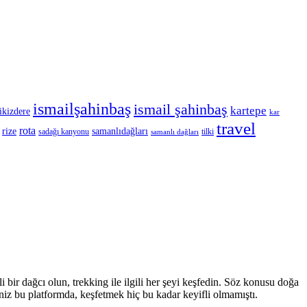
ismailşahinbaş
ismail şahinbaş
kartepe
ikizdere
kar
travel
rota
rize
samanlıdağları
sadağı kanyonu
tilki
samanlı dağları
li bir dağcı olun, trekking ile ilgili her şeyi keşfedin. Söz konusu doğa
iniz bu platformda, keşfetmek hiç bu kadar keyifli olmamıştı.