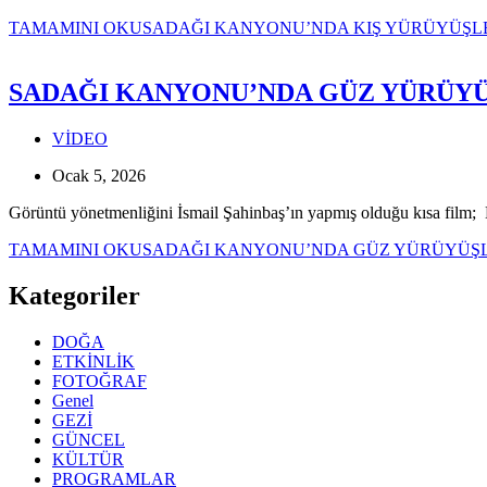
TAMAMINI OKU
SADAĞI KANYONU’NDA KIŞ YÜRÜYÜŞL
SADAĞI KANYONU’NDA GÜZ YÜRÜYÜ
VİDEO
Ocak 5, 2026
Görüntü yönetmenliğini İsmail Şahinbaş’ın yapmış olduğu kısa film; 
TAMAMINI OKU
SADAĞI KANYONU’NDA GÜZ YÜRÜYÜŞL
Kategoriler
DOĞA
ETKİNLİK
FOTOĞRAF
Genel
GEZİ
GÜNCEL
KÜLTÜR
PROGRAMLAR