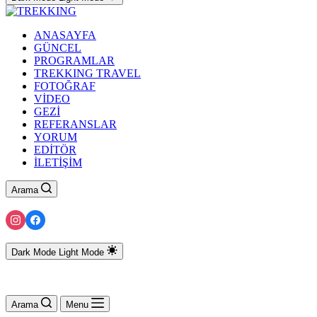
ANASAYFA
GÜNCEL
PROGRAMLAR
TREKKING TRAVEL
FOTOĞRAF
VİDEO
GEZİ
REFERANSLAR
YORUM
EDİTÖR
İLETİŞİM
Arama
Dark Mode
Light Mode
Arama
Menu