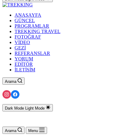
ANASAYFA
GÜNCEL
PROGRAMLAR
TREKKING TRAVEL
FOTOĞRAF
VİDEO
GEZİ
REFERANSLAR
YORUM
EDİTÖR
İLETİŞİM
Arama
Dark Mode
Light Mode
Arama
Menu