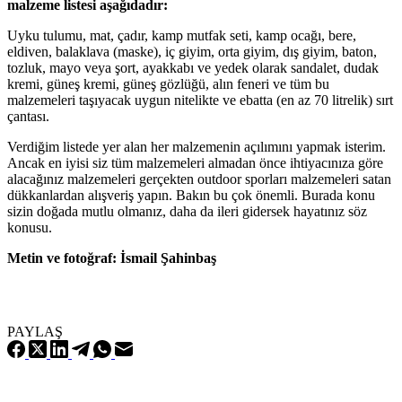
malzeme listesi aşağıdadır:
Uyku tulumu, mat, çadır, kamp mutfak seti, kamp ocağı, bere,
eldiven, balaklava (maske), iç giyim, orta giyim, dış giyim, baton,
tozluk, mayo veya şort, ayakkabı ve yedek olarak sandalet, dudak
kremi, güneş kremi, güneş gözlüğü, alın feneri ve tüm bu
malzemeleri taşıyacak uygun nitelikte ve ebatta (en az 70 litrelik) sırt
çantası.
Verdiğim listede yer alan her malzemenin açılımını yapmak isterim.
Ancak en iyisi siz tüm malzemeleri almadan önce ihtiyacınıza göre
alacağınız malzemeleri gerçekten outdoor sporları malzemeleri satan
dükkanlardan alışveriş yapın. Bakın bu çok önemli. Burada konu
sizin doğada mutlu olmanız, daha da ileri gidersek hayatınız söz
konusu.
Metin ve fotoğraf: İsmail Şahinbaş
PAYLAŞ