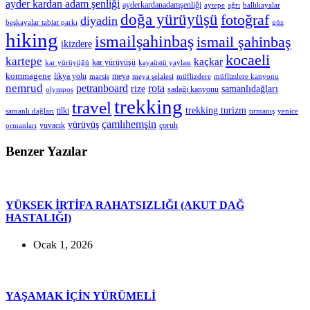
ayder kardan adam şenliği
ayderkardanadamşenliği
aytepe
ağrı
ballıkayalar
doğa yürüyüşü
fotoğraf
diyadin
beşkayalar tabiat parkı
güz
hiking
ismailşahinbaş
ismail şahinbaş
ikizdere
kocaeli
kartepe
kaçkar
kar yürüyüşü
kar yürüyüğü
kayaüstü yaylası
kommagene
likya yolu
meya
marsis
meya şelalesi
müflizdere
müflizdere kanyonu
nemrud
petranboard
rota
rize
samanlıdağları
sadağı kanyonu
olympos
trekking
travel
trekking turizm
tilki
samanlı dağları
tırmanış
yenice
çamlıhemşin
yürüyüş
yuvacık
çoruh
ormanları
Benzer Yazılar
YÜKSEK İRTİFA RAHATSIZLIĞI (AKUT DAĞ
HASTALIĞI)
Ocak 1, 2026
YAŞAMAK İÇİN YÜRÜMELİ