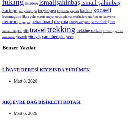
hiking
ismailşahinbaş
ismail şahinbaş
ikizdere
kocaeli
kartepe
kaçkar
kar yürüyüşü
kar yürüyüğü
kayaüstü yaylası
kommagene
likya yolu
meya
marsis
meya şelalesi
müflizdere
müflizdere kanyonu
nemrud
petranboard
rota
rize
samanlıdağları
sadağı kanyonu
olympos
trekking
travel
trekking turizm
tilki
samanlı dağları
tırmanış
yenice
çamlıhemşin
yürüyüş
yuvacık
çoruh
ormanları
Benzer Yazılar
LİVANE DERESİ KIYISINDA YÜRÜMEK
Mart 8, 2026
AKÇEVRE DAĞ BİSİKLETİ ROTASI
Mart 6, 2026