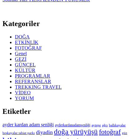
Kategoriler
DOĞA
ETKİNLİK
FOTOĞRAF
Genel
GEZİ
GÜNCEL
KÜLTÜR
PROGRAMLAR
REFERANSLAR
TREKKING TRAVEL
VİDEO
YORUM
Etiketler
ayder kardan adam şenliği
ayderkardanadamşenliği
aytepe
ağrı
ballıkayalar
doğa yürüyüşü
fotoğraf
diyadin
beşkayalar tabiat parkı
güz