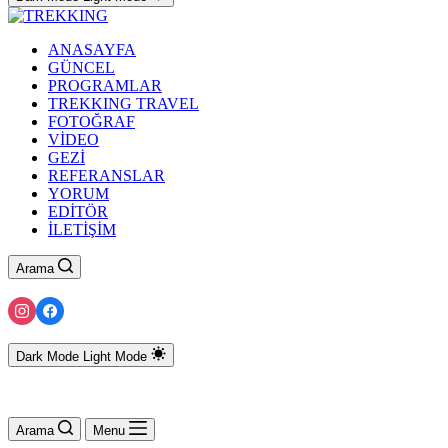
ANASAYFA
GÜNCEL
PROGRAMLAR
TREKKING TRAVEL
FOTOĞRAF
VİDEO
GEZİ
REFERANSLAR
YORUM
EDİTÖR
İLETİŞİM
Arama
Dark Mode
Light Mode
Arama
Menu