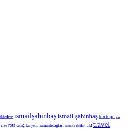
ismailşahinbaş
ismail şahinbaş
kartepe
ikizdere
kar
travel
rota
rize
samanlıdağları
sadağı kanyonu
tilki
samanlı dağları