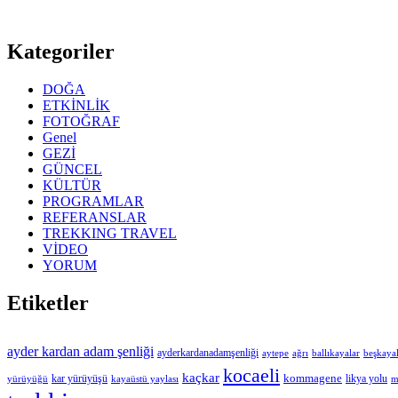
Kategoriler
DOĞA
ETKİNLİK
FOTOĞRAF
Genel
GEZİ
GÜNCEL
KÜLTÜR
PROGRAMLAR
REFERANSLAR
TREKKING TRAVEL
VİDEO
YORUM
Etiketler
ayder kardan adam şenliği
ayderkardanadamşenliği
aytepe
ağrı
ballıkayalar
beşkayal
kocaeli
kaçkar
kommagene
kar yürüyüşü
likya yolu
yürüyüğü
kayaüstü yaylası
m