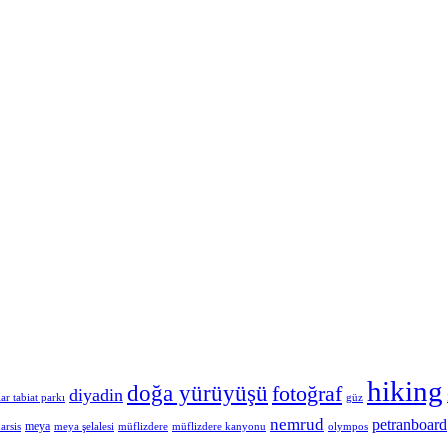
hiking
doğa yürüyüşü
fotoğraf
diyadin
ar tabiat parkı
güz
nemrud
petranboard
meya
arsis
meya şelalesi
müflizdere
müflizdere kanyonu
olympos