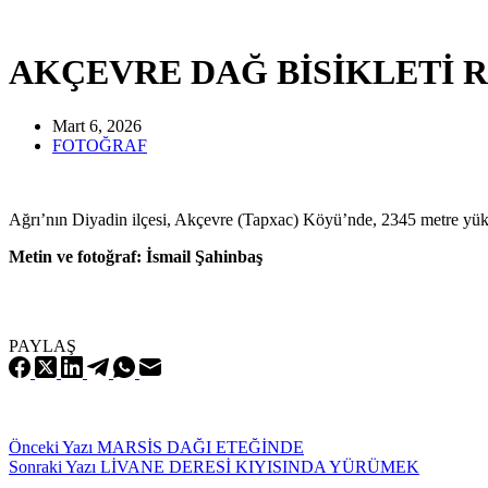
AKÇEVRE DAĞ BİSİKLETİ 
Mart 6, 2026
FOTOĞRAF
Ağrı’nın Diyadin ilçesi, Akçevre (Tapxac) Köyü’nde, 2345 metre yüks
Metin ve fotoğraf: İsmail Şahinbaş
PAYLAŞ
Önceki
Yazı
MARSİS DAĞI ETEĞİNDE
Sonraki
Yazı
LİVANE DERESİ KIYISINDA YÜRÜMEK