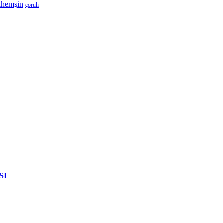
ıhemşin
çoruh
SI