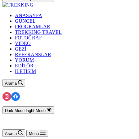
ANASAYFA
GÜNCEL
PROGRAMLAR
TREKKING TRAVEL
FOTOĞRAF
VİDEO
GEZİ
REFERANSLAR
YORUM
EDİTÖR
İLETİŞİM
Arama
Dark Mode
Light Mode
Arama
Menu