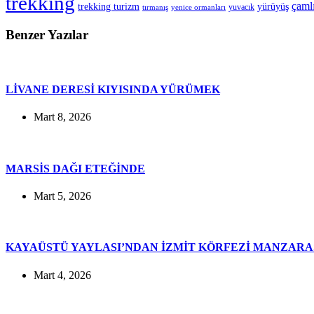
trekking
çaml
trekking turizm
yürüyüş
yuvacık
tırmanış
yenice ormanları
Benzer Yazılar
LİVANE DERESİ KIYISINDA YÜRÜMEK
Mart 8, 2026
MARSİS DAĞI ETEĞİNDE
Mart 5, 2026
KAYAÜSTÜ YAYLASI’NDAN İZMİT KÖRFEZİ MANZARA
Mart 4, 2026