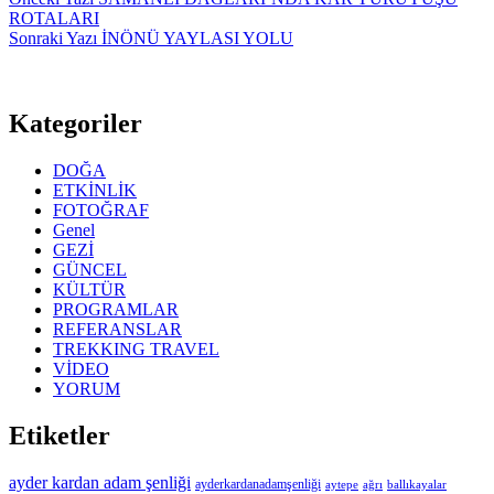
ROTALARI
Sonraki
Yazı
İNÖNÜ YAYLASI YOLU
Kategoriler
DOĞA
ETKİNLİK
FOTOĞRAF
Genel
GEZİ
GÜNCEL
KÜLTÜR
PROGRAMLAR
REFERANSLAR
TREKKING TRAVEL
VİDEO
YORUM
Etiketler
ayder kardan adam şenliği
ayderkardanadamşenliği
aytepe
ağrı
ballıkayalar