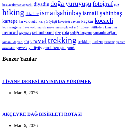
doğa yürüyüşü
fotoğraf
diyadin
beşkayalar tabiat parkı
güz
hiking
ismailşahinbaş
ismail şahinbaş
ikizdere
kocaeli
kartepe
kaçkar
kar yürüyüşü
kar yürüyüğü
kayaüstü yaylası
kommagene
likya yolu
meya
marsis
meya şelalesi
müflizdere
müflizdere kanyonu
nemrud
petranboard
rota
rize
samanlıdağları
sadağı kanyonu
olympos
trekking
travel
trekking turizm
tilki
samanlı dağları
tırmanış
yenice
çamlıhemşin
yürüyüş
yuvacık
çoruh
ormanları
Benzer Yazılar
LİVANE DERESİ KIYISINDA YÜRÜMEK
Mart 8, 2026
AKÇEVRE DAĞ BİSİKLETİ ROTASI
Mart 6, 2026