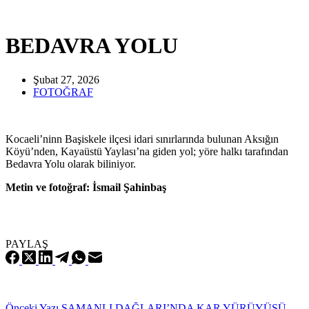
BEDAVRA YOLU
Şubat 27, 2026
FOTOĞRAF
Kocaeli’ninn Başiskele ilçesi idari sınırlarında bulunan Aksığın
Köyü’nden, Kayaüstü Yaylası’na giden yol; yöre halkı tarafından
Bedavra Yolu olarak biliniyor.
Metin ve fotoğraf: İsmail Şahinbaş
PAYLAŞ
Önceki
Yazı
SAMANLI DAĞLARI’NDA KAR YÜRÜYÜŞÜ