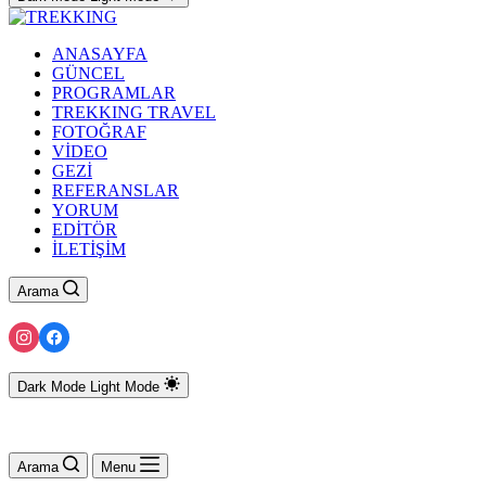
ANASAYFA
GÜNCEL
PROGRAMLAR
TREKKING TRAVEL
FOTOĞRAF
VİDEO
GEZİ
REFERANSLAR
YORUM
EDİTÖR
İLETİŞİM
Arama
Dark Mode
Light Mode
Arama
Menu