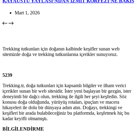
KAYAÜSTÜ YAYLASI’NDAN İZMİT KÖRFEZİ’NE BAKIŞ
Mart 1, 2026
Trekking tutkunları için doğanın kalbinde keşifler sunan web
sitemizde doğa ve trekking tutkunlarına içerikler sunuyoruz.
5239
Trekking.tr, doğa tutkunları için kapsamlı bilgiler ve ilham verici
içerikler sunan bir web sitesidir. İster yeni başlayan bir gezgin, ister
deneyimli bir dağcı olun, trekking ile ilgili her şeyi keşfedin. Söz
konusu doğa olduğunda, yürüyüş rotaları, ipuçları ve macera
hikayeleri ile dolu bir dünyaya adım atın. Doğayı, trekkingi ve
keşifleri bir arada bulabileceğiniz bu platformda, keşfetmek hiç bu
kadar keyifli olmamıştı.
BİLGİLENDİRME