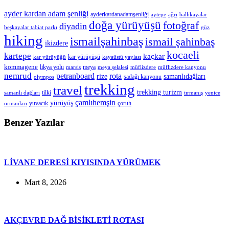
ayder kardan adam şenliği
ayderkardanadamşenliği
aytepe
ağrı
ballıkayalar
doğa yürüyüşü
fotoğraf
diyadin
beşkayalar tabiat parkı
güz
hiking
ismailşahinbaş
ismail şahinbaş
ikizdere
kocaeli
kartepe
kaçkar
kar yürüyüşü
kar yürüyüğü
kayaüstü yaylası
kommagene
likya yolu
meya
marsis
meya şelalesi
müflizdere
müflizdere kanyonu
nemrud
petranboard
rota
rize
samanlıdağları
sadağı kanyonu
olympos
trekking
travel
trekking turizm
tilki
samanlı dağları
tırmanış
yenice
çamlıhemşin
yürüyüş
yuvacık
çoruh
ormanları
Benzer Yazılar
LİVANE DERESİ KIYISINDA YÜRÜMEK
Mart 8, 2026
AKÇEVRE DAĞ BİSİKLETİ ROTASI