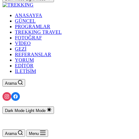
ANASAYFA
GÜNCEL
PROGRAMLAR
TREKKING TRAVEL
FOTOĞRAF
VİDEO
GEZİ
REFERANSLAR
YORUM
EDİTÖR
İLETİŞİM
Arama
Dark Mode
Light Mode
Arama
Menu