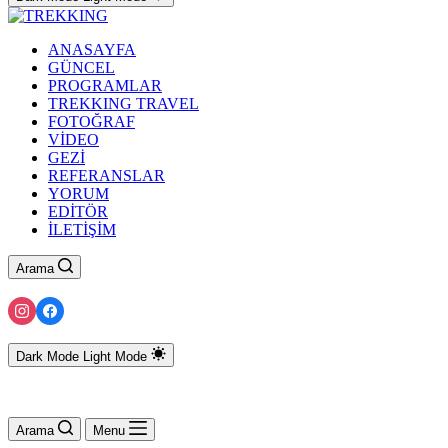
ANASAYFA
GÜNCEL
PROGRAMLAR
TREKKING TRAVEL
FOTOĞRAF
VİDEO
GEZİ
REFERANSLAR
YORUM
EDİTÖR
İLETİŞİM
Arama
Dark Mode
Light Mode
Arama
Menu